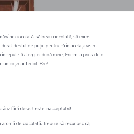
 mănânc ciocolată, să beau ciocolată, să miros
 durat destul de puțin pentru că în același vis m-
m început să alerg, ei după mine, Eric m-a prins de o
-un coșmar teribil. Brrr!
 prânz fără desert este inacceptabil!
 cu aromă de ciocolată. Trebuie să recunosc că,