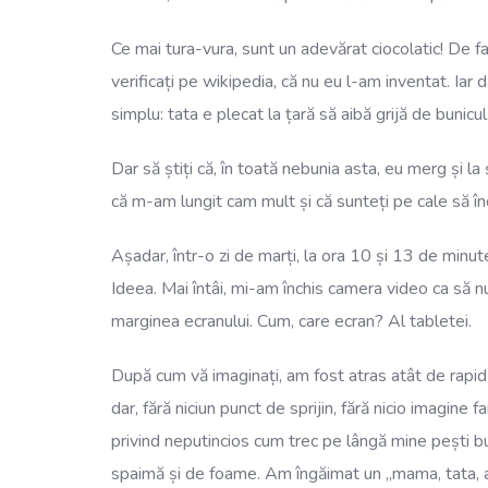
Ce mai tura-vura, sunt un adevărat ciocolatic! De fa
verificați pe wikipedia, că nu eu l-am inventat. Iar
simplu: tata e plecat la țară să aibă grijă de bunicu
Dar să știți că, în toată nebunia asta, eu merg și la 
că m-am lungit cam mult și că sunteți pe cale să înc
Așadar, într-o zi de marți, la ora 10 și 13 de minu
Ideea. Mai întâi, mi-am închis camera video ca să 
marginea ecranului. Cum, care ecran? Al tabletei.
După cum vă imaginați, am fost atras atât de rapid 
dar, fără niciun punct de sprijin, fără nicio imagine
privind neputincios cum trec pe lângă mine pești bur
spaimă și de foame. Am îngăimat un „mama, tata, a