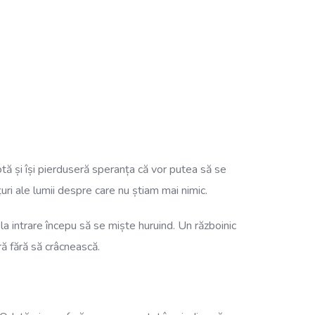
otă și își pierduseră speranța că vor putea să se
uri ale lumii despre care nu știam mai nimic.
la intrare începu să se miște huruind. Un războinic
ră fără să crâcnească.