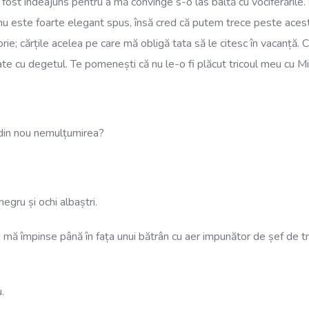
au fost îndeajuns pentru a mă convinge s-o las baltă cu vociferăril
 nu este foarte elegant spus, însă cred că putem trece peste acest d
e; cărțile acelea pe care mă obligă tata să le citesc în vacanță. C
rate cu degetul. Te pomenești că nu le-o fi plăcut tricoul meu cu Mi
din nou nemulțumirea?
egru și ochi albaștri.
mă împinse până în fața unui bătrân cu aer impunător de șef de trib
.