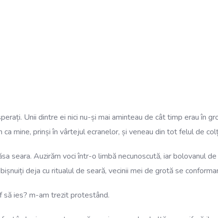
erați. Unii dintre ei nici nu-și mai aminteau de cât timp erau în gr
a mine, prinși în vârtejul ecranelor, și veneau din tot felul de colț
ăsa seara. Auzirăm voci într-o limbă necunoscută, iar bolovanul de 
Obișnuiți deja cu ritualul de seară, vecinii mei de grotă se conforma
f să ies? m-am trezit protestând.