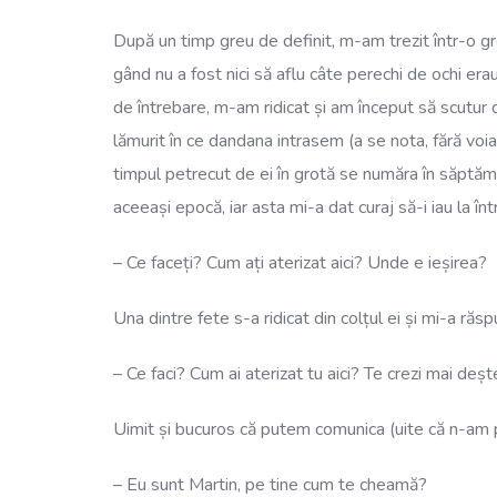
După un timp greu de definit, m-am trezit într-o g
gând nu a fost nici să aflu câte perechi de ochi e
de întrebare, m-am ridicat și am început să scutur d
lămurit în ce dandana intrasem (a se nota, fără voia
timpul petrecut de ei în grotă se număra în săptămân
aceeași epocă, iar asta mi-a dat curaj să-i iau la înt
– Ce faceți? Cum ați aterizat aici? Unde e ieșirea?
Una dintre fete s-a ridicat din colțul ei și mi-a răspu
– Ce faci? Cum ai aterizat tu aici? Te crezi mai deș
Uimit și bucuros că putem comunica (uite că n-am pe
– Eu sunt Martin, pe tine cum te cheamă?