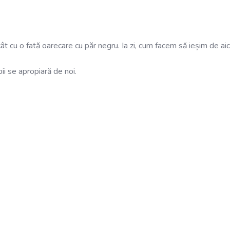
t cu o fată oarecare cu păr negru. Ia zi, cum facem să ieșim de aic
pii se apropiară de noi.