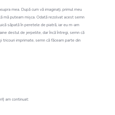
te asupra mea. După cum vă imaginați, primul meu
u dacă mă puteam mișca. Odată rezolvat acest semn
ruică săpată în peretele de piatră, iar eu m-am
aine destul de jerpelite, dar încă întregi, semn că
 și tricouri imprimate, semn că făceam parte din
i!) am continuat: