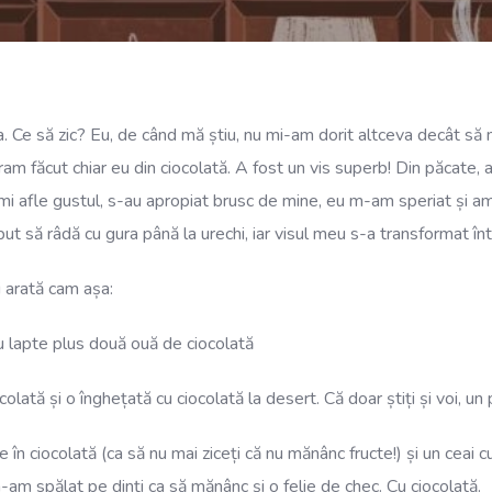
ta. Ce să zic? Eu, de când mă știu, nu mi-am dorit altceva decât să
am făcut chiar eu din ciocolată. A fost un vis superb! Din păcate, a
să-mi afle gustul, s-au apropiat brusc de mine, eu m-am speriat și a
 să râdă cu gura până la urechi, iar visul meu s-a transformat într
i arată cam așa:
cu lapte plus două ouă de ciocolată
lată și o înghețată cu ciocolată la desert. Că doar știți și voi, un
ase în ciocolată (ca să nu mai ziceți că nu mănânc fructe!) și un ceai
-am spălat pe dinți ca să mănânc și o felie de chec. Cu ciocolată.