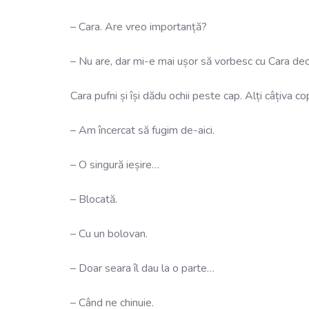
– Cara. Are vreo importanță?
– Nu are, dar mi-e mai ușor să vorbesc cu Cara decâ
Cara pufni și își dădu ochii peste cap. Alți câțiva co
– Am încercat să fugim de-aici.
– O singură ieșire…
– Blocată.
– Cu un bolovan.
– Doar seara îl dau la o parte…
– Când ne chinuie.