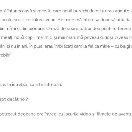
rotă întunecoasă și rece, în care nouă perechi de ochi erau aținti
rau acolo și nici ce culori aveau. Pe mine mă interesa doar să afl
in mâini și din picioare. O rază de soare pătrundea printr-o ferest
 mea!): nouă copii, mai mici și mai mari, mă priveau curioși. Aveau h
i și nu în ani. În plus, erau îmbrăcați cam la fel ca mine – cu blugi
rebări.
ns la întrebări cu alte întrebări:
tept decât noi?
trecut degeaba ore întregi cu jocurile video și filmele de aventur