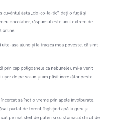
 cuvântul ăsta „cio-co-la-tic”, dați o fugă și
ul meu ciocolatier, răspunsul este unul extrem de
l online.
 Și uite-așa ajung și la tragica mea poveste, că simt
tă prin cap poligoanele ca nebunele), mi-a venit
at ușor de pe scaun și am pășit încrezător peste
 încercat să înot o vreme prin apele învolburate,
ăsat purtat de torent, înghițind apă la greu și
ncat pe mal sleit de puteri și cu stomacul chircit de