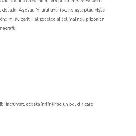
e. Odată ajuns afară, nu m-am putut împiedica să nu
etaliu. Așezați în jurul unui foc, ne așteptau niște
ând m-au zărit – al zecelea și cel mai nou prizonier
necraft!
. Încruntat, acesta îmi întinse un bol din care