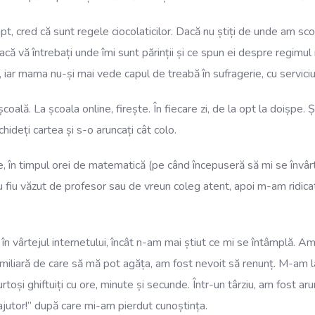
pt, cred că sunt regele ciocolaticilor. Dacă nu știți de unde am scos
 dacă vă întrebați unde îmi sunt părinții și ce spun ei despre regim
l, iar mama nu-și mai vede capul de treabă în sufragerie, cu serviciu
școală. La școala online, firește. În fiecare zi, de la opt la doișpe.
hideți cartea și s-o aruncați cât colo.
te, în timpul orei de matematică (pe când începuseră să mi se învâr
nu fiu văzut de profesor sau de vreun coleg atent, apoi m-am ridic
în vârtejul internetului, încât n-am mai știut ce mi se întâmplă. Am
 familiară de care să mă pot agăța, am fost nevoit să renunț. M-am l
toși ghiftuiți cu ore, minute și secunde. Într-un târziu, am fost aru
jutor!” după care mi-am pierdut cunoștința.