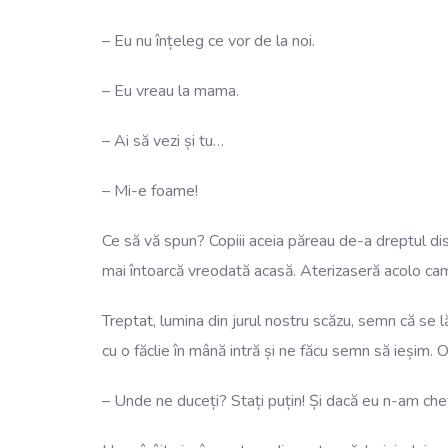
– Eu nu înțeleg ce vor de la noi.
– Eu vreau la mama.
– Ai să vezi și tu…
– Mi-e foame!
Ce să vă spun? Copiii aceia păreau de-a dreptul disp
mai întoarcă vreodată acasă. Aterizaseră acolo cam c
Treptat, lumina din jurul nostru scăzu, semn că se l
cu o făclie în mână intră și ne făcu semn să ieșim. 
– Unde ne duceți? Stați puțin! Și dacă eu n-am che