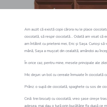
Am auzit că există copii cărora nu le place ciocola
ciocolată, să respir ciocolată… Odată am visat că er
am întâlnit cu prietenii mei, Eric și Sașa. Curioși 
mână, Sașa a mușcat din cealaltă, amândoi au început
În orice caz, pentru mine, mesele principale ale zile
Mic dejun: un bol cu cereale înmuiate în ciocolată 
Prânz: o supă de ciocolată, spaghete cu sos de cioco
Cină: trei biscuiți cu ciocolată, vreo șase cireșe tr
adesea, mai dau o tură prin bucătărie fix după ce m