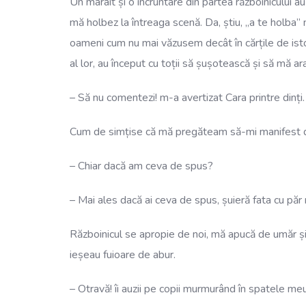
Un mârâit și o încruntare din partea războinicului 
mă holbez la întreaga scenă. Da, știu, „a te holba”
oameni cum nu mai văzusem decât în cărțile de istori
al lor, au început cu toții să șușotească și să mă a
– Să nu comentezi! m-a avertizat Cara printre dinți.
Cum de simțise că mă pregăteam să-mi manifest 
– Chiar dacă am ceva de spus?
– Mai ales dacă ai ceva de spus, șuieră fata cu păr n
Războinicul se apropie de noi, mă apucă de umăr și 
ieșeau fuioare de abur.
– Otravă! îi auzii pe copii murmurând în spatele meu