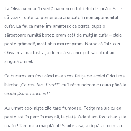
La Olivia veneau în vizită oameni cu tot felul de jucării. Și ce
să vezi? Toate se pomeneau aruncate în nemaipomenitul
cufăr. La fel ca mine! Îmi amintesc că odată, după o
sărbătoare numită botez, eram atât de mulți în cufăr – claie
peste grămadă, încât abia mai respiram. Noroc că, într-o zi,
Olivia n-a mai fost așa de mică și a început să cotrobăie
singură prin el.
Ce bucuros am fost când m-a scos fetița de acolo! Oricui mă
întreba
„Ce mai faci, Fred?”
, eu îi răspundeam cu gura până la
urechi
„Sunt fericiiiiit!”
.
Au urmat apoi niște zile tare frumoase. Fetița mă lua cu ea
peste tot: în parc, în mașină, la piață. Odată am fost chiar și la
coafor! Tare mi-a mai plăcut! Și uite-așa, zi după zi, nici n-am