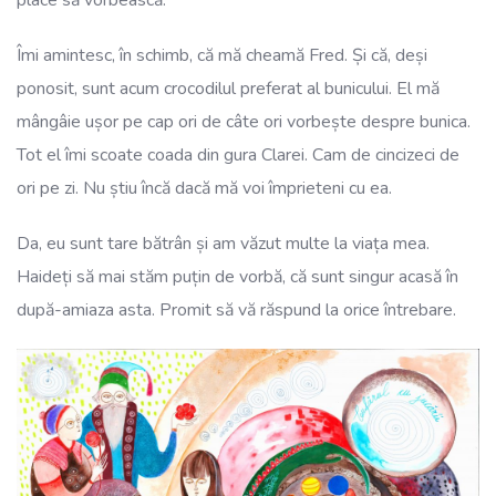
Îmi amintesc, în schimb, că mă cheamă Fred. Și că, deși
ponosit, sunt acum crocodilul preferat al bunicului. El mă
mângâie ușor pe cap ori de câte ori vorbește despre bunica.
Tot el îmi scoate coada din gura Clarei. Cam de cincizeci de
ori pe zi. Nu știu încă dacă mă voi împrieteni cu ea.
Da, eu sunt tare bătrân și am văzut multe la viața mea.
Haideți să mai stăm puțin de vorbă, că sunt singur acasă în
după-amiaza asta. Promit să vă răspund la orice întrebare.