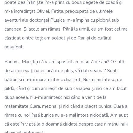
poate bea în liniște, m-a prins cu două degete de coadă și
m-a încredințat Oliviei. Fetița, preocupată de ultimele
aventuri ale doctoriței Plușica, m-a împins cu piciorul sub
canapea. Și acolo am rămas. Până la urmă, eu am fost cel mai
câștigat dintre toți: am scăpat și de Rari și de cufărul
nesuferit.
Buuun… Mai știți că v-am spus că am o sută de ani? O sută
de ani din viața unei jucării de pluș, vă dați seama? Sunt
bătrân și nu-mi mai amintesc chiar tot. Nu-mi amintesc, de
pildă, când și cum am ieșit de sub canapea și nici ce am făcut
după aceea. Nu-mi amintesc nici când a venit de la
maternitate Clara, mezina, și nici când a plecat bunica. Clara a
rămas cu noi, însă bunica nu s-a mai întors niciodată. Am auzit
că este în vizită la o doamnă ciudată despre care nimănui nu-i
place să vorbească.