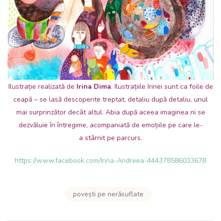
Ilustrație realizată de
Irina Dima
. Ilustrațiile Irinei sunt ca foile de
ceapă – se lasă descoperite treptat, detaliu după detaliu, unul
mai surprinzător decât altul. Abia după aceea imaginea ni se
dezvăluie în întregime, acompaniată de emoțiile pe care le-
a stârnit pe parcurs.
https://www.facebook.com/Irina-Andreea-444378586033678
povești pe nerăsuflate