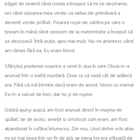
băgat de seamă când coada a început să mi se destrame,
nici când culoarea mea verde-ca-iarba-de-primăvară a
devenit verde-prăfuit. Floarea roșie de catifea pe care o
țineam în mână când venisem de la maternitate a început să
se descoasă. Întâi puțin, apoi mai mult. Nu-mi amintesc când
am rămas fără ea. Eu eram fericit.
Sfârșitul prieteniei noastre a venit în ziua în care Olivia m-a
aruncat într-o baltă murdară. Doar ca să vadă cât de adâncă
era. Fără să mă întrebe dacă eram de acord. Noroc cu mama!
Ea m-a salvat de înec, dar nu și de rușine.
Odată ajunși acasă, am fost aruncat direct în mașina de
spălat. Iar de acolo, amețit și smotocit cum eram, am fost
abandonat în cufărul întunecos. Din nou. Unul dintre ochi abia
mi se mai ținea într-un fir de ață, iar inima îmi era sfâșiată de