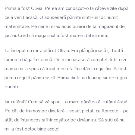
Prima a fost Olivia. Pe ea am cunoscut-o la câteva zile după
ce a venit acasă. O aduseseră părinții dintr-un loc numit
maternitate. Pe mine m-au adus bunicii de la magazinul de
jucării. Cred că magazinul a fost maternitatea mea.
La început nu mi-a plăcut Olivia. Era plângăcioasă și toată
lumea o băga în seamă. De mine uitaseră complet. Într-o zi
mama mi-a spus că locul meu era în cufărul cu jucării. A fost
prima regulă părintească. Prima dintr-un luuung șir de reguli
ciudate.
Iar cufărul? Cum să vă spun… o mare păcăleală, cufărul ăsta!
Pe cât de frumos pe dinafară – vesel pictat, cu floricele – pe
atât de întunecos și înfricoșător pe dinăuntru. Să știți că nu
mi-a fost deloc bine acolo!