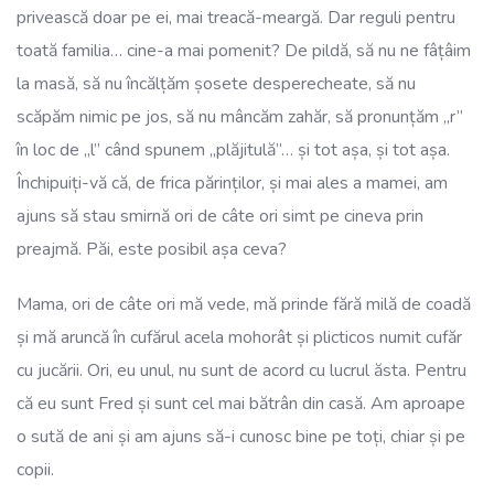
privească doar pe ei, mai treacă-meargă. Dar reguli pentru
toată familia… cine-a mai pomenit? De pildă, să nu ne fâțâim
la masă, să nu încălțăm șosete desperecheate, să nu
scăpăm nimic pe jos, să nu mâncăm zahăr, să pronunțăm „r”
în loc de „l” când spunem „plăjitulă”… și tot așa, și tot așa.
Închipuiți-vă că, de frica părinților, și mai ales a mamei, am
ajuns să stau smirnă ori de câte ori simt pe cineva prin
preajmă. Păi, este posibil așa ceva?
Mama, ori de câte ori mă vede, mă prinde fără milă de coadă
și mă aruncă în cufărul acela mohorât și plicticos numit cufăr
cu jucării. Ori, eu unul, nu sunt de acord cu lucrul ăsta. Pentru
că eu sunt Fred și sunt cel mai bătrân din casă. Am aproape
o sută de ani și am ajuns să-i cunosc bine pe toți, chiar și pe
copii.