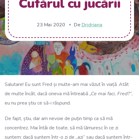
Cufărul cu jucării
23 Mai 2020
De
Dridriana
Salutare! Eu sunt Fred și multe-am mai văzut în viață. Atât
de multe încât, dacă cineva mă întreabă
„Ce mai faci, Fred?”
,
eu nu prea știu ce să-i răspund.
De fapt, știu, dar am nevoie de puțin timp ca să mă
concentrez. Mai întâi de toate, să mă lămuresc în ce zi
suntem: dacă suntem într-o zi de „azi” sau dacă suntem într-