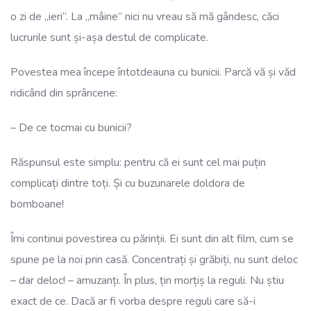
o zi de „ieri”. La „mâine” nici nu vreau să mă gândesc, căci
lucrurile sunt și-așa destul de complicate.
Povestea mea începe întotdeauna cu bunicii. Parcă vă și văd
ridicând din sprâncene:
– De ce tocmai cu bunicii?
Răspunsul este simplu: pentru că ei sunt cel mai puțin
complicați dintre toți. Și cu buzunarele doldora de
bomboane!
Îmi continui povestirea cu părinții. Ei sunt din alt film, cum se
spune pe la noi prin casă. Concentrați și grăbiți, nu sunt deloc
– dar deloc! – amuzanți. În plus, țin morțiș la reguli. Nu știu
exact de ce. Dacă ar fi vorba despre reguli care să-i