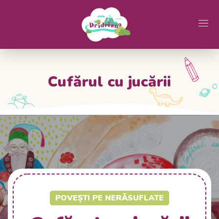
Cufărul cu jucării
POVEȘTI PE NERĂSUFLATE