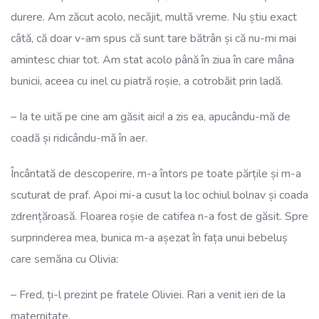
durere. Am zăcut acolo, necăjit, multă vreme. Nu știu exact
câtă, că doar v-am spus că sunt tare bătrân și că nu-mi mai
amintesc chiar tot. Am stat acolo până în ziua în care mâna
bunicii, aceea cu inel cu piatră roșie, a cotrobăit prin ladă.
– Ia te uită pe cine am găsit aici! a zis ea, apucându-mă de
coadă și ridicându-mă în aer.
Încântată de descoperire, m-a întors pe toate părțile și m-a
scuturat de praf. Apoi mi-a cusut la loc ochiul bolnav și coada
zdrențăroasă. Floarea roșie de catifea n-a fost de găsit. Spre
surprinderea mea, bunica m-a așezat în fața unui bebeluș
care semăna cu Olivia:
– Fred, ți-l prezint pe fratele Oliviei. Rari a venit ieri de la
maternitate.