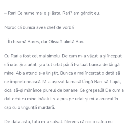
– Rari! Ce nume mai e și ăsta, Rari? am gândit eu.
Noroc că bunica avea chef de vorbă.
– Îl cheamă Rareș, dar Olivia îl alintă Rari.
Cu Rari a fost cel mai simplu. De cum m-a văzut, a și început
să urle. Și a urlat, și a tot urlat până l-a luat bunica de lângă
mine. Abia atunci s-a liniștit. Bunica a mai încercat o dată să
ne împrietenească. M-a așezat la masă lângă Rari, să-l ajut,
cică, să-și mănânce piureul de banane. Ce greșeală! De cum a
dat ochii cu mine, băiatul s-a pus pe urlat și mi-a aruncat în
cap cu o linguriță murdară.
De data asta, tata m-a salvat. Nervos că nici o cafea nu