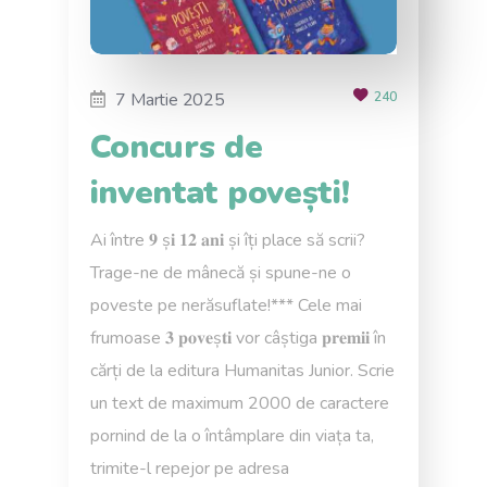
7 Martie 2025
240
Concurs de
inventat povești!
Ai între 𝟗 ș𝐢 𝟏𝟐 𝐚𝐧𝐢 și îți place să scrii?
Trage-ne de mânecă și spune-ne o
poveste pe nerăsuflate!*** Cele mai
frumoase 𝟑 𝐩𝐨𝐯𝐞ș𝐭𝐢 vor câștiga 𝐩𝐫𝐞𝐦𝐢𝐢 în
cărți de la editura Humanitas Junior. Scrie
un text de maximum 2000 de caractere
pornind de la o întâmplare din viața ta,
trimite-l repejor pe adresa