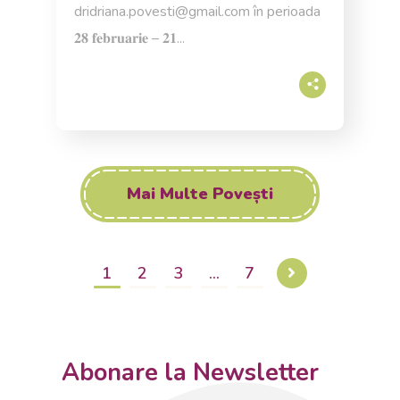
dridriana.povesti@gmail.com
în perioada
𝟐𝟖 𝐟𝐞𝐛𝐫𝐮𝐚𝐫𝐢𝐞 – 𝟐𝟏...
Mai Multe Povești
1
2
3
…
7
Abonare la Newsletter