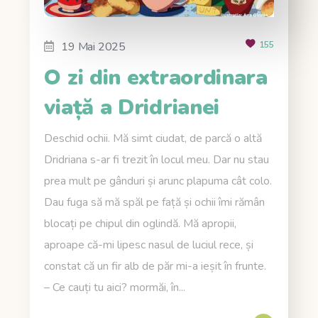
19 Mai 2025
155
O zi din extraordinara
viață a Dridrianei
Deschid ochii. Mă simt ciudat, de parcă o altă
Dridriana s-ar fi trezit în locul meu. Dar nu stau
prea mult pe gânduri și arunc plapuma cât colo.
Dau fuga să mă spăl pe față și ochii îmi rămân
blocați pe chipul din oglindă. Mă apropii,
aproape că-mi lipesc nasul de luciul rece, și
constat că un fir alb de păr mi-a ieșit în frunte.
– Ce cauți tu aici? mormăi, în...