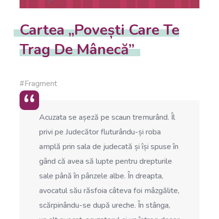
Cartea „Povești Care Te
Trag De Mânecă”
#Fragment
Acuzata se așeză pe scaun tremurând. Îl
privi pe Judecător fluturându-și roba
amplă prin sala de judecată și își spuse în
gând că avea să lupte pentru drepturile
sale până în pânzele albe. În dreapta,
avocatul său răsfoia câteva foi mâzgălite,
scărpinându-se după ureche. În stânga,