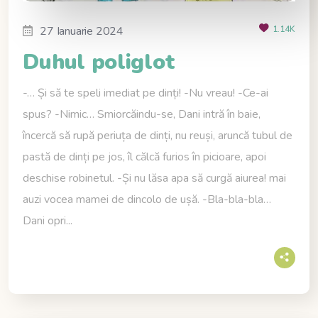
27 Ianuarie 2024
1.14K
Duhul poliglot
-… Și să te speli imediat pe dinți! -Nu vreau! -Ce-ai
spus? -Nimic… Smiorcăindu-se, Dani intră în baie,
încercă să rupă periuța de dinți, nu reuși, aruncă tubul de
pastă de dinți pe jos, îl călcă furios în picioare, apoi
deschise robinetul. -Și nu lăsa apa să curgă aiurea! mai
auzi vocea mamei de dincolo de ușă. -Bla-bla-bla…
Dani opri...