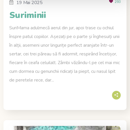
19 Mai 2025
293
Suriminii
SuriMama adulmecă aerul din jur, apoi trase cu ochiul
înspre patul copiilor. Așezați pe o parte și înghesuiți unii
în alții, asemeni unor lingurițe perfect aranjate într-un
sertar, cei trei păreau să fi adormit, respirând încetișor,
fiecare în ceafa celuilalt. Zâmbi văzându-l pe cel mai mic
cum dormea cu genunchii ridicați la piept, cu nasul lipit
de peretele rece, dar...