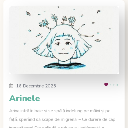
16 Decembrie 2023
1.15K
Arinele
Arina intră în baie și se spălă îndelung pe mâini și pe
față, sperând să scape de migrenă. – Ce durere de cap
îngrozitoare! Din oglindă o privea cu indiferență o