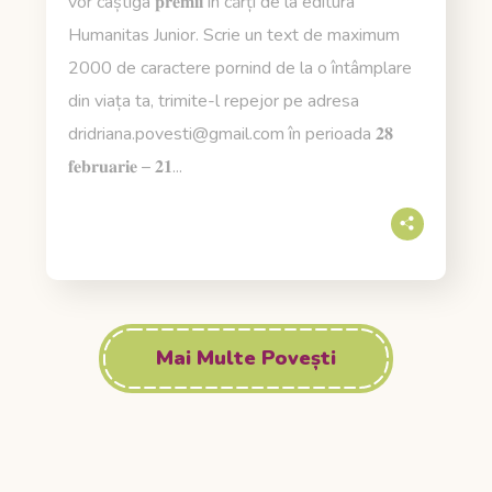
vor câștiga 𝐩𝐫𝐞𝐦𝐢𝐢 în cărți de la editura
Humanitas Junior. Scrie un text de maximum
2000 de caractere pornind de la o întâmplare
din viața ta, trimite-l repejor pe adresa
dridriana.povesti@gmail.com
în perioada 𝟐𝟖
𝐟𝐞𝐛𝐫𝐮𝐚𝐫𝐢𝐞 – 𝟐𝟏...
Mai Multe Povești