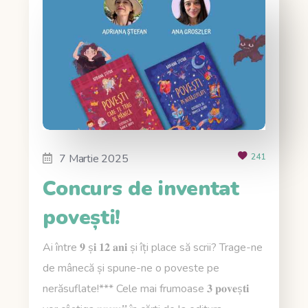
7 Martie 2025
241
Concurs de inventat
povești!
Ai între 𝟗 ș𝐢 𝟏𝟐 𝐚𝐧𝐢 și îți place să scrii? Trage-ne
de mânecă și spune-ne o poveste pe
nerăsuflate!*** Cele mai frumoase 𝟑 𝐩𝐨𝐯𝐞ș𝐭𝐢