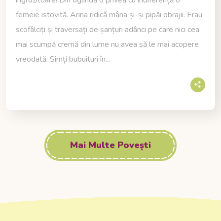
femeie istovită. Arina ridică mâna și-și pipăi obrajii. Erau
scofâlciți și traversați de șanțuri adânci pe care nici cea
mai scumpă cremă din lume nu avea să le mai acopere
vreodată. Simți bubuituri în...
Mai Multe Povești