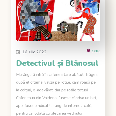
16 Iulie 2022
1.08K
Detectivul și Blănosul
Murăngură intră în cafenea tare abătut. Trăgea
după el ditamai valiza pe rotile, cam roasă pe
la colțuri, e-adevărat, dar pe rotile totuși.
Cafeneaua din Vaidenoi fusese cândva un birt,
apoi fusese ridicat la rang de internet-café,
pentru ca, odată cu plecarea vechiului