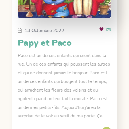
13 Octombrie 2022
173
Papy et Paco
Paco est un de ces enfants qui crient dans la
rue. Un de ces enfants qui poussent les autres
et qui ne donnent jamais le bonjour. Paco est
un de ces enfants qui bougent tout le temps,
qui arrachent les fleurs des voisins et qui
rigolent quand on leur fait la morale. Paco est
un de mes petits-fils. Aujourd’hui j’ai eu la
surprise de le voir au seuil de ma porte. Ça...