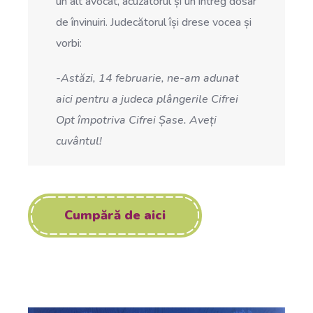
un alt avocat, acuzatorul și un întreg dosar
de învinuiri. Judecătorul își drese vocea și
vorbi:
-Astăzi, 14 februarie, ne-am adunat
aici pentru a judeca plângerile Cifrei
Opt împotriva Cifrei Șase. Aveți
cuvântul!
Cumpără de aici