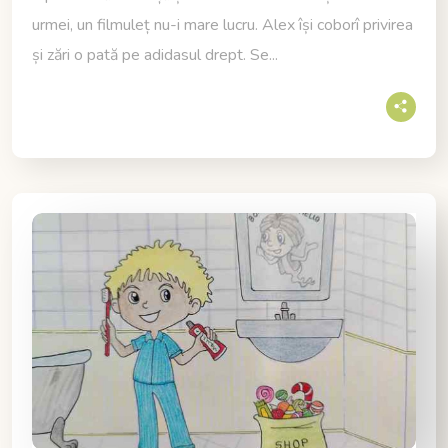
urmei, un filmuleț nu-i mare lucru. Alex își coborî privirea
și zări o pată pe adidasul drept. Se...