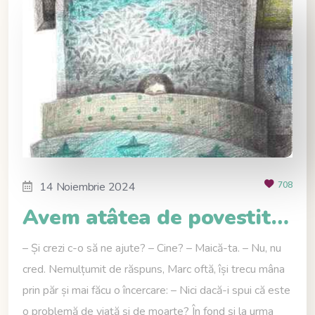
14 Noiembrie 2024
708
Avem atâtea de povestit…
– Și crezi c-o să ne ajute? – Cine? – Maică-ta. – Nu, nu
cred. Nemulțumit de răspuns, Marc oftă, își trecu mâna
prin păr și mai făcu o încercare: – Nici dacă-i spui că este
o problemă de viață și de moarte? În fond și la urma