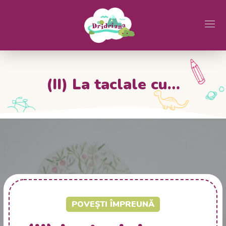
(II) La taclale cu…
POVEȘTI ÎMPREUNĂ