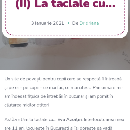
(II) La taclale cu…
3 Ianuarie 2021
De
Dridriana
Un site de povești pentru copii care se respectă, îi întreabă
și pe ei – pe copii – ce mai fac, ce mai citesc. Prin urmare mi-
am îndesat fițuica de întrebări în buzunar și am pornit în
căutarea micilor cititori.
Astăzi stăm la taclale cu…
Eva Azoiței
. Interlocutoarea mea
are 11 ani, locuiește în București și își dorește să vadă