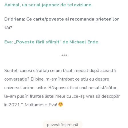
Animal, un serial japonez de televiziune.
Dridriana: Ce carte/poveste ai recomanda prietenilor
tăi?
Eva: „Poveste fără sfârșit” de Michael Ende.
***
Sunteți curioși să aflați ce am făcut imediat după această
conversație? Ei bine, m-am întrebat ce știu eu despre
universul anime-urilor. Răspunsul fiind unul nesatisfăcător,
le-am pus în fruntea listei mele cu „ce-aș vrea să descopăr
în 2021 ”. Mulțumesc, Eva!
povești împreună