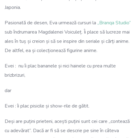
Japonia.
Pasionată de desen, Eva urmează cursuri la
„Branqa Studio”
sub îndrumarea Magdalenei Voiculeț. Îi place să lucreze mai
ales în tuș și creion și să se inspire din seriale și cărți anime.
De altfel, ea și colecționează figurine anime.
Evei : nu îi plac bananele și nici hainele cu prea multe
brizbrizuri,
dar
Evei : îi plac pisicile și show-rile de gătit.
Deși are puțini prieteni, acești puțini sunt cei care „contează
cu adevărat”. Dacă ar fi să se descrie pe sine în câteva