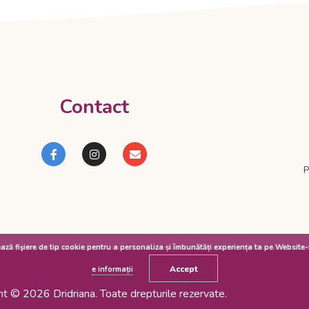
Contact
P
ează fişiere de tip cookie pentru a personaliza și îmbunătăți experiența ta pe Website
Accept
e informații
ht © 2026 Dridriana. Toate drepturile rezervate.