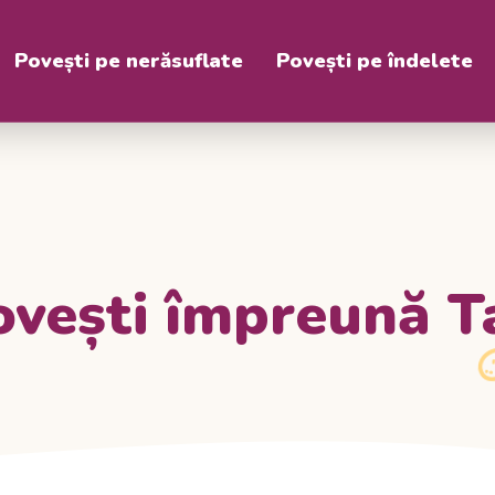
Povești pe nerăsuflate
Povești pe îndelete
ovești împreună T