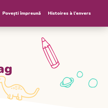
Povești împreună
Histoires à l’envers
ag