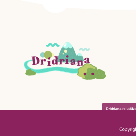
Dridriana.ro utiliz
Copyrig