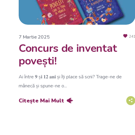
7 Martie 2025
24
Concurs de inventat
povești!
Ai între 𝟗 ș𝐢 𝟏𝟐 𝐚𝐧𝐢 și îți place să scrii? Trage-ne de
mânecă și spune-ne o...
Citește Mai Mult