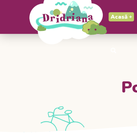
Acasă
P