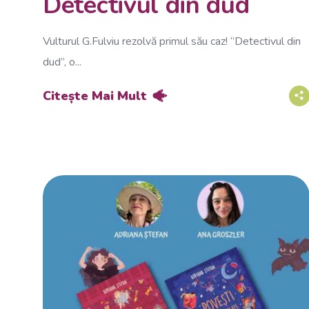
Detectivul din dud
Vulturul G.Fulviu rezolvă primul său caz! “Detectivul din
dud”, o...
Citește Mai Mult