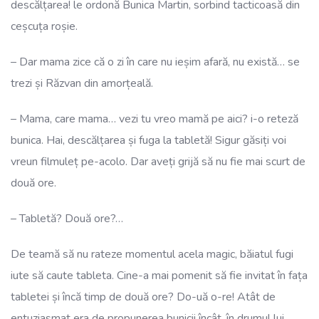
descălțarea! le ordonă Bunica Martin, sorbind tacticoasă din
ceșcuța roșie.
– Dar mama zice că o zi în care nu ieșim afară, nu există… se
trezi și Răzvan din amorțeală.
– Mama, care mama… vezi tu vreo mamă pe aici? i-o reteză
bunica. Hai, descălțarea și fuga la tabletă! Sigur găsiți voi
vreun filmuleț pe-acolo. Dar aveți grijă să nu fie mai scurt de
două ore.
– Tabletă? Două ore?…
De teamă să nu rateze momentul acela magic, băiatul fugi
iute să caute tableta. Cine-a mai pomenit să fie invitat în fața
tabletei și încă timp de două ore? Do-uă o-re! Atât de
entuziasmat era de propunerea bunicii încât, în drumul lui,