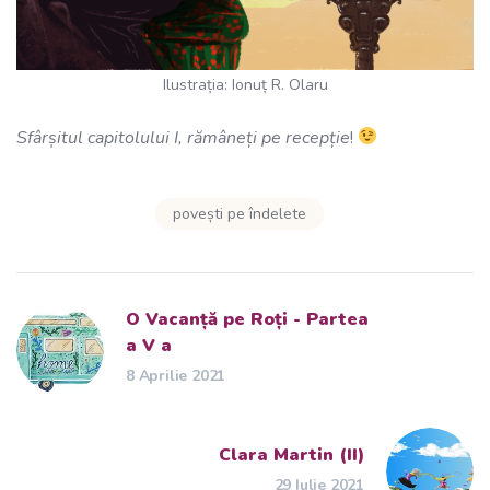
Ilustrația: Ionuț R. Olaru
Sfârșitul capitolului I, rămâneți pe recepție
!
povești pe îndelete
O Vacanță pe Roți - Partea
a V a
8 Aprilie 2021
Clara Martin (II)
29 Iulie 2021