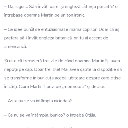
– Da, sigur… Să-i învăț, oare, și engleză cât ești plecată? o
întrebase doamna Martin pe un ton ironic.
– Ce idee bună! se entuziasmase mama copiilor. Doar că aș
prefera să-i învăț engleza britanică, ori tu ai accent de
americancă.
Și uite că trecuseră trei zile de când doamna Martin își avea
nepoții pe cap. Doar trei zile! Mai avea șapte la dispoziție să
se transforme în bunicuța aceea iubitoare despre care citise
în cărți. Clara Martin îi privi pe „mormoloci” și decise:
– Asta nu se va întâmpla niciodată!
– Ce nu se va întâmpla, bunico? o întrebă Otilia.