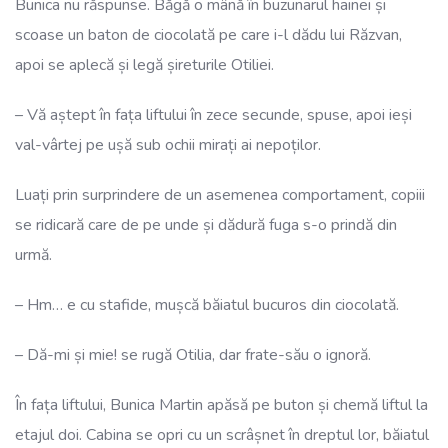
Bunica nu răspunse. Băgă o mână în buzunarul hainei și
scoase un baton de ciocolată pe care i-l dădu lui Răzvan,
apoi se aplecă și legă șireturile Otiliei.
– Vă aștept în fața liftului în zece secunde, spuse, apoi ieși
val-vârtej pe ușă sub ochii mirați ai nepoților.
Luați prin surprindere de un asemenea comportament, copiii
se ridicară care de pe unde și dădură fuga s-o prindă din
urmă.
– Hm… e cu stafide, mușcă băiatul bucuros din ciocolată.
– Dă-mi și mie! se rugă Otilia, dar frate-său o ignoră.
În fața liftului, Bunica Martin apăsă pe buton și chemă liftul la
etajul doi. Cabina se opri cu un scrâșnet în dreptul lor, băiatul