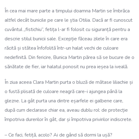
În cea mai mare parte a timpului doamna Martin se îmbrăca
altfel decât bunicile pe care le știa Otilia. Dacă ar fi cunoscut
cuvântul „fistichiu”, fetița l-ar fi folosit cu siguranță pentru a
descrie stilul bunicii sale. Excepție făceau zilele în care era
răcită și stătea înfofolită într-un halat vechi de culoare
nedefinită. Din fericire, Bunica Martin părea să se bucure de o
sănătate de fier, iar halatul ponosit nu prea ieșea la iveală.
În ziua aceea Clara Martin purta o bluză de mătase liliachie și
o fustă plisată de culoare neagră care-i ajungea până la
glezne. La gât purta una dintre eșarfele ei galbene care,
după cum declarase chiar ea, aveau dublu rol: de protecție
împotriva durerilor în gât, dar și împotriva privirilor indiscrete.
– Ce faci, fetiță, acolo? Ai de gând să dormi la ușă?