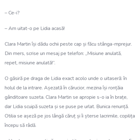
– Ce-i?
– Am uitat-o pe Lidia acasă!
Clara Martin își dădu ochii peste cap și făcu stânga-mprejur.
Din mers, scrise un mesaj pe telefon: „Misiune anulată,
repet, misiune anulată!”.
O găsiră pe draga de Lidia exact acolo unde o uitaseră: în
holul de la intrare. Așezată în cărucior, mezina își ronțăia
gânditoare suzeta. Clara Martin se apropie s-o ia în brațe,
dar Lidia scuipă suzeta și se puse pe urlat. Bunica renunță.
Otilia se așeză pe jos lângă căruț și îi șterse lacrimile, copilița
începu să râdă.