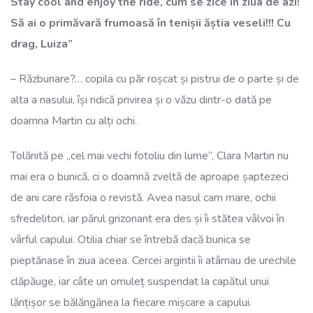
Stay cool and enjoy the ride, cum se zice în ziua de azi!
Să ai o primăvară frumoasă în tenișii ăștia veseli!!! Cu
drag, Luiza”
– Răzbunare?… copila cu păr roșcat și pistrui de o parte și de
alta a nasului, își ridică privirea și o văzu dintr-o dată pe
doamna Martin cu alți ochi.
Tolănită pe „cel mai vechi fotoliu din lume”, Clara Martin nu
mai era o bunică, ci o doamnă zveltă de aproape șaptezeci
de ani care răsfoia o revistă. Avea nasul cam mare, ochii
sfredelitori, iar părul grizonant era des și îi stătea vâlvoi în
vârful capului. Otilia chiar se întrebă dacă bunica se
pieptănase în ziua aceea. Cercei argintii îi atârnau de urechile
clăpăuge, iar câte un omuleț suspendat la capătul unui
lănțișor se bălăngănea la fiecare mișcare a capului.