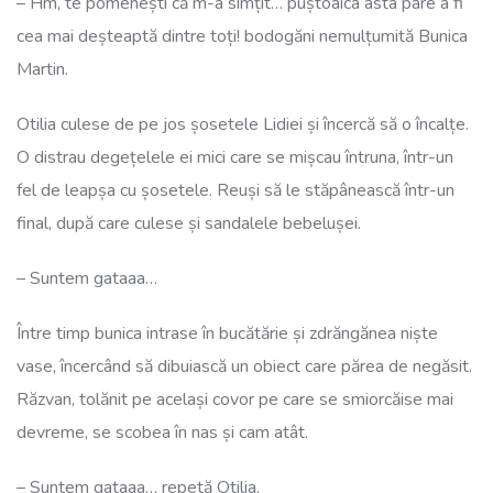
– Hm, te pomenești că m-a simțit… puștoaica asta pare a fi
cea mai deșteaptă dintre toți! bodogăni nemulțumită Bunica
Martin.
Otilia culese de pe jos șosetele Lidiei și încercă să o încalțe.
O distrau degețelele ei mici care se mișcau întruna, într-un
fel de leapșa cu șosetele. Reuși să le stăpânească într-un
final, după care culese și sandalele bebelușei.
– Suntem gataaa…
Între timp bunica intrase în bucătărie și zdrăngănea niște
vase, încercând să dibuiască un obiect care părea de negăsit.
Răzvan, tolănit pe același covor pe care se smiorcăise mai
devreme, se scobea în nas și cam atât.
– Suntem gataaa… repetă Otilia.