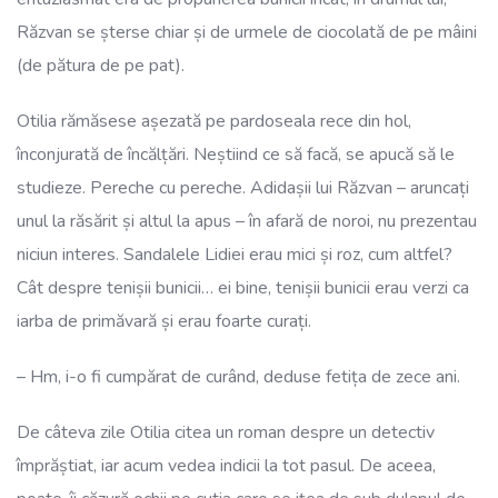
Răzvan se șterse chiar și de urmele de ciocolată de pe mâini
(de pătura de pe pat).
Otilia rămăsese așezată pe pardoseala rece din hol,
înconjurată de încălțări. Neștiind ce să facă, se apucă să le
studieze. Pereche cu pereche. Adidașii lui Răzvan – aruncați
unul la răsărit și altul la apus – în afară de noroi, nu prezentau
niciun interes. Sandalele Lidiei erau mici și roz, cum altfel?
Cât despre tenișii bunicii… ei bine, tenișii bunicii erau verzi ca
iarba de primăvară și erau foarte curați.
– Hm, i-o fi cumpărat de curând, deduse fetița de zece ani.
De câteva zile Otilia citea un roman despre un detectiv
împrăștiat, iar acum vedea indicii la tot pasul. De aceea,