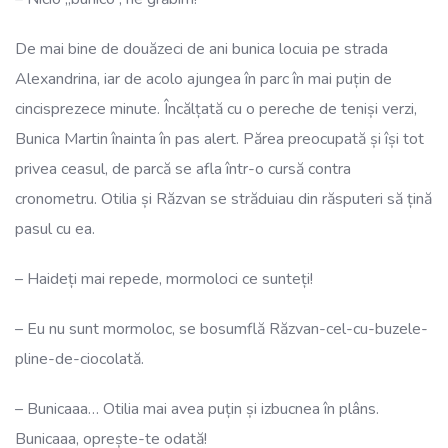
De mai bine de douăzeci de ani bunica locuia pe strada
Alexandrina, iar de acolo ajungea în parc în mai puțin de
cincisprezece minute. Încălțată cu o pereche de teniși verzi,
Bunica Martin înainta în pas alert. Părea preocupată și își tot
privea ceasul, de parcă se afla într-o cursă contra
cronometru. Otilia și Răzvan se străduiau din răsputeri să țină
pasul cu ea.
– Haideți mai repede, mormoloci ce sunteți!
– Eu nu sunt mormoloc, se bosumflă Răzvan-cel-cu-buzele-
pline-de-ciocolată.
– Bunicaaa… Otilia mai avea puțin și izbucnea în plâns.
Bunicaaa, oprește-te odată!