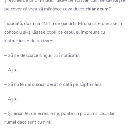
șireturile de cinci minute… uite-l pe Răzvan cum se tăvălește
pe covor că vrea să mănânce ceva dulce
chiar acum
.”
Înciudată, doamna Martin se gândi la Miruna care plecase în
concediu și-și lăsase copiii pe capul ei, împreună cu
instrucțiunile de utilizare:
– Să se descurce singuri cu îmbrăcatul!
– Așa…
– Să nu le dai dulciuri decât o dată pe săptămână.
– Așa…
– Și niciun fel de ecran. Bine, poate un pic duminica… dar
numai dacă sunt cuminți.