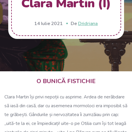
Clara Martin (I)
14 Iulie 2021
De
Dridriana
O BUNICĂ FISTICHIE
Clara Martin își privi nepoții cu asprime. Ardea de nerăbdare
să iasă din casă, dar cu asemenea mormoloci era imposibil să
te grăbești. Gândurile și nervozitatea îi zumzăiau prin cap:
„uită-te la ei, ce împiedicați! uite-o pe Otilia cum își tot leagă