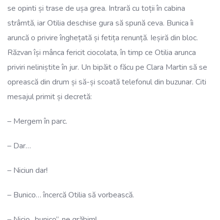
se opinti și trase de ușa grea. Intrară cu toții în cabina
strâmtă, iar Otilia deschise gura să spună ceva. Bunica îi
aruncă o privire înghețată și fetița renunță. Ieșiră din bloc.
Răzvan își mânca fericit ciocolata, în timp ce Otilia arunca
priviri neliniștite în jur. Un bipăit o făcu pe Clara Martin să se
oprească din drum și să-și scoată telefonul din buzunar. Citi
mesajul primit și decretă:
– Mergem în parc.
– Dar…
– Niciun dar!
– Bunico… încercă Otilia să vorbească.
– Nicio „bunico”, ne grăbim!