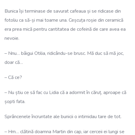
Bunica își terminase de savurat cafeaua și se ridicase din
fotoliu ca să-și mai toarne una. Ceșcuța roșie din ceramică
era prea mică pentru cantitatea de cofeină de care avea ea
nevoie.
– Nnu… bâigui Otilia, ridicându-se brusc. Mă duc să mă joc,
doar că…
– Că ce?
– Nu știu ce să fac cu Lidia că a adormit în căruț, aproape că
șopti fata.
Sprâncenele încruntate ale bunicii o intimidau tare de tot.
– Hm… clătină doamna Martin din cap, iar cerceii ei lungi se