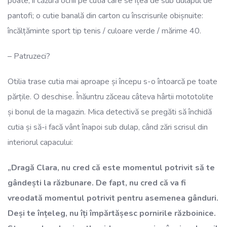
poate, îi căzură ochii pe cutia care se ițea de sub dulapul de
pantofi; o cutie banală din carton cu înscrisurile obișnuite:
încălțăminte sport tip tenis / culoare verde / mărime 40.
– Patruzeci?
Otilia trase cutia mai aproape și începu s-o întoarcă pe toate
părțile. O deschise. Înăuntru zăceau câteva hârtii mototolite
și bonul de la magazin. Mica detectivă se pregăti să închidă
cutia și să-i facă vânt înapoi sub dulap, când zări scrisul din
interiorul capacului:
„Dragă Clara, nu cred că este momentul potrivit să te
gândești la răzbunare. De fapt, nu cred că va fi
vreodată momentul potrivit pentru asemenea gânduri.
Deși te înțeleg, nu îți împărtășesc pornirile războinice.