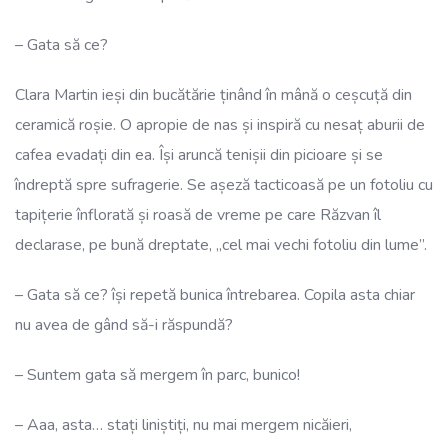
– Gata să ce?
Clara Martin ieși din bucătărie ținând în mână o ceșcuță din
ceramică roșie. O apropie de nas și inspiră cu nesaț aburii de
cafea evadați din ea. Își aruncă tenișii din picioare și se
îndreptă spre sufragerie. Se așeză tacticoasă pe un fotoliu cu
tapițerie înflorată și roasă de vreme pe care Răzvan îl
declarase, pe bună dreptate, „cel mai vechi fotoliu din lume”.
– Gata să ce? își repetă bunica întrebarea. Copila asta chiar
nu avea de gând să-i răspundă?
– Suntem gata să mergem în parc, bunico!
– Aaa, asta… stați liniștiți, nu mai mergem nicăieri,