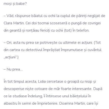
moși și babe?
– Văd, răspunse băiatul cu ochii la cuplul de părinți neglijat de
Clara Martin. Cei doi tocmai scoseseră o pungă de covrigei
din geantă și ronțăiau fericiți cu ochii (tot) în telefon.
– Ori, asta nu prea se potrivește cu ultimele ei acțiuni. (Tot
din cartea cu detectivul împrăștiat împrumutase și cuvântul
„acțiuni”.)
– Nu prea…
În tot timpul acesta, Lidia cercetase o groapă cu nisip și
descoperise niște cotoare de măr foarte interesante. După
ce le studiase îndelung, îi întinsese unul băiețelului în
albastru în semn de împrietenire. Doamna Martin, care își