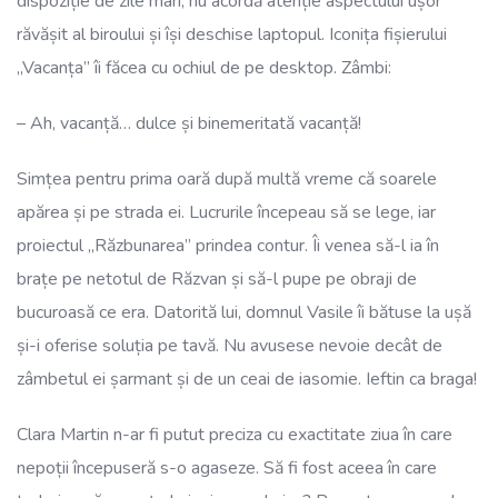
dispoziție de zile mari, nu acordă atenție aspectului ușor
răvășit al biroului și își deschise laptopul. Iconița fișierului
„Vacanța” îi făcea cu ochiul de pe desktop. Zâmbi:
– Ah, vacanță… dulce și binemeritată vacanță!
Simțea pentru prima oară după multă vreme că soarele
apărea și pe strada ei. Lucrurile începeau să se lege, iar
proiectul „Răzbunarea” prindea contur. Îi venea să-l ia în
brațe pe netotul de Răzvan și să-l pupe pe obraji de
bucuroasă ce era. Datorită lui, domnul Vasile îi bătuse la ușă
și-i oferise soluția pe tavă. Nu avusese nevoie decât de
zâmbetul ei șarmant și de un ceai de iasomie. Ieftin ca braga!
Clara Martin n-ar fi putut preciza cu exactitate ziua în care
nepoții începuseră s-o agaseze. Să fi fost aceea în care