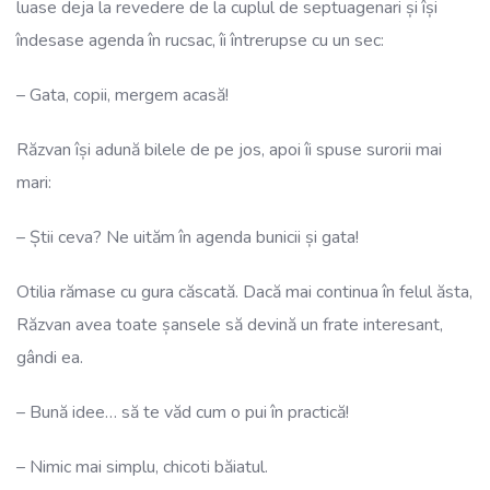
luase deja la revedere de la cuplul de septuagenari și își
îndesase agenda în rucsac, îi întrerupse cu un sec:
– Gata, copii, mergem acasă!
Răzvan își adună bilele de pe jos, apoi îi spuse surorii mai
mari:
– Știi ceva? Ne uităm în agenda bunicii și gata!
Otilia rămase cu gura căscată. Dacă mai continua în felul ăsta,
Răzvan avea toate șansele să devină un frate interesant,
gândi ea.
– Bună idee… să te văd cum o pui în practică!
– Nimic mai simplu, chicoti băiatul.