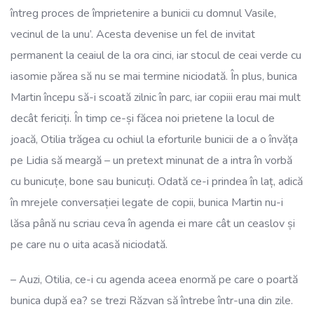
întreg proces de împrietenire a bunicii cu domnul Vasile,
vecinul de la unu’. Acesta devenise un fel de invitat
permanent la ceaiul de la ora cinci, iar stocul de ceai verde cu
iasomie părea să nu se mai termine niciodată. În plus, bunica
Martin începu să-i scoată zilnic în parc, iar copiii erau mai mult
decât fericiți. În timp ce-și făcea noi prietene la locul de
joacă, Otilia trăgea cu ochiul la eforturile bunicii de a o învăța
pe Lidia să meargă – un pretext minunat de a intra în vorbă
cu bunicuțe, bone sau bunicuți. Odată ce-i prindea în laț, adică
în mrejele conversației legate de copii, bunica Martin nu-i
lăsa până nu scriau ceva în agenda ei mare cât un ceaslov și
pe care nu o uita acasă niciodată.
– Auzi, Otilia, ce-i cu agenda aceea enormă pe care o poartă
bunica după ea? se trezi Răzvan să întrebe într-una din zile.