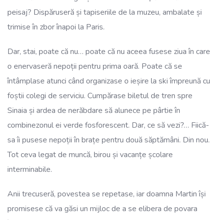
peisaj? Dispăruseră și tapiseriile de la muzeu, ambalate și
trimise în zbor înapoi la Paris.
Dar, stai, poate că nu… poate că nu aceea fusese ziua în care
o enervaseră nepoții pentru prima oară. Poate că se
întâmplase atunci când organizase o ieșire la ski împreună cu
foștii colegi de serviciu. Cumpărase biletul de tren spre
Sinaia și ardea de nerăbdare să alunece pe pârtie în
combinezonul ei verde fosforescent. Dar, ce să vezi?… Fiică-
sa îi pusese nepoții în brațe pentru două săptămâni. Din nou.
Tot ceva legat de muncă, birou și vacanțe școlare
interminabile.
Anii trecuseră, povestea se repetase, iar doamna Martin își
promisese că va găsi un mijloc de a se elibera de povara