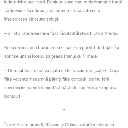
îndatoririlor bunicești. Desigur, suna cam melodramatic toată
tărășenia – își dădea și ea seama – însă asta nu o
împiedicase să caute soluții.
– Și iată, răbdarea mi-a fost răsplătită! chicoti Clara Martin.
Se scormoni prin buzunare și scoase un pachet de țigări. Își
aprinse una și începu să țeasă Planul cu P mare:
– Domnul Vasile mă va ajuta să fur vacanțele școlare. Copii
fără vacanțe înseamnă părinți fără concedii, părinți fără
concedii înseamnă bunici fără bătăi de cap. Voilà, simplu ca
bonjour!
*
În zilele care urmară, Răzvan și Otilia asistară mirați la un