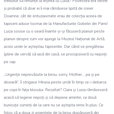
trebuise să renunțe la ieșirea cu Luiza? Povestea era veche
și probabil că doar ei îi mai rămăsese lipită de creier.
Doamne, cât de entuziasmate erau de colecția aceea de
tapiserii aduse tocmai de la Manufacturile Gobelin din Paris!
Luiza sosise cu o seară înainte și-și făcuseră planuri peste
planuri despre cum vor ajunge la Muzeul Național de Artă,
acolo unde le așteptau tapiseriile. Dar când se pregăteau
(pline de vervă) să iasă din casă, se procopsiseră cu nepoții
pe cap.
„Urgențe neprevăzute la birou, sorry, Mother… pa și pe
diseară!”, îi strigase Miruna peste umăr în timp ce-i debarca
pe copii în fața blocului. Rezultat? Clara și Luiza rămăseseră
acasă să legene nepoți și să depene amintiri, ca două
bunicuțe cuminți de la care nu se aștepta nimic în plus. Ce
folos că a doua zi urgențele de la birou dispăruseră din