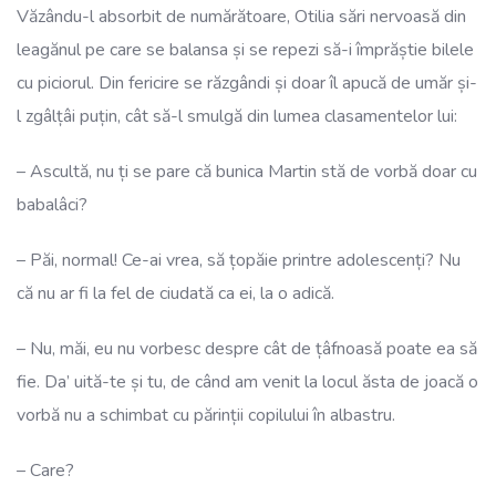
Văzându-l absorbit de numărătoare, Otilia sări nervoasă din
leagănul pe care se balansa și se repezi să-i împrăștie bilele
cu piciorul. Din fericire se răzgândi și doar îl apucă de umăr și-
l zgâlțâi puțin, cât să-l smulgă din lumea clasamentelor lui:
– Ascultă, nu ți se pare că bunica Martin stă de vorbă doar cu
babalâci?
– Păi, normal! Ce-ai vrea, să țopăie printre adolescenți? Nu
că nu ar fi la fel de ciudată ca ei, la o adică.
– Nu, măi, eu nu vorbesc despre cât de țâfnoasă poate ea să
fie. Da’ uită-te și tu, de când am venit la locul ăsta de joacă o
vorbă nu a schimbat cu părinții copilului în albastru.
– Care?