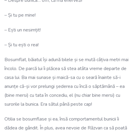
– Despre bunica… offf, că mă enervezi!
– Și tu pe mine!
– Ești un nesimțit!
– Și tu ești o rea!
Bosumflat, băiatul își adună bilele și se mută câțiva metri mai
încolo. De parcă lui îi plăcea să stea atâta vreme departe de
casa lui. Ba mai sunase și maică-sa cu o seară înainte să-i
anunțe că-și vor prelungi șederea cu încă o săptămână – ea
(bine mersi) cu tata în concediu, el (nu chiar bine mersi) cu
surorile la bunica. Era sătul până peste cap!
Otilia se bosumflase și ea, însă comportamentul bunicii îi
dădea de gândit. În plus, avea nevoie de Răzvan ca să poată