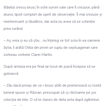
Băiatul crescu brusc în ochii surorii sale care îl crezuse, până
atunci, lipsit complet de spirit de observație. Îl mai crezuse și
neinteresant și lăudăros, dar asta nu avea să se schimbe
prea curând.
– Aș vrea și eu să știu… nu înțeleg ce tot scriu în ea oamenii
ăștia, îi arătă Otilia din priviri un cuplu de septuagenari care
sorbeau vorbele Clarei Martin.
După-amiaza era pe final iar locul de joacă începea să se
golească.
– Zău dacă pricep de ce-i brusc atât de prietenoasă cu toată
lumea! spuse și Răzvan, preocupat să-și răstoarne pe jos
colecția de bile. O să le clasez de data asta după zgârieturi,