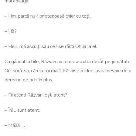
mai adăugă.
– Hm, parcă nu-i prietenoasă chiar cu toți…
– Hă?
– Heiii, mă asculți sau ce? se răsti Otilia la el.
Cu gândul la bile, Răzvan nu o mai asculta decât pe jumătate.
Ori, soră-sa, căreia tocmai îi trăsnise o idee, avea nevoie de o
pereche de ochi în plus.
– Fii atent! Răzvan, ești atent?
– Îhî… sunt atent.
– Măăăi!…