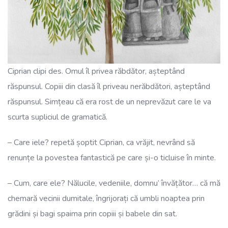
Ciprian clipi des. Omul îl privea răbdător, așteptând
răspunsul. Copiii din clasă îl priveau nerăbdători, așteptând
răspunsul. Simțeau că era rost de un neprevăzut care le va
scurta supliciul de gramatică.
– Care iele? repetă șoptit Ciprian, ca vrăjit, nevrând să
renunțe la povestea fantastică pe care și-o ticluise în minte.
– Cum, care ele? Nălucile, vedeniile, domnu’ învățător… că mă
chemară vecinii dumitale, îngrijorați că umbli noaptea prin
grădini și bagi spaima prin copiii și babele din sat.