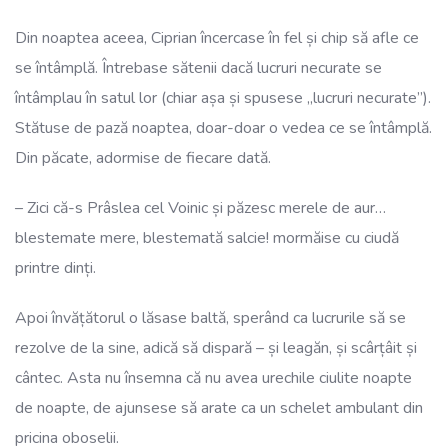
Din noaptea aceea, Ciprian încercase în fel și chip să afle ce
se întâmplă. Întrebase sătenii dacă lucruri necurate se
întâmplau în satul lor (chiar așa și spusese „lucruri necurate”).
Stătuse de pază noaptea, doar-doar o vedea ce se întâmplă.
Din păcate, adormise de fiecare dată.
– Zici că-s Prâslea cel Voinic și păzesc merele de aur…
blestemate mere, blestemată salcie! mormăise cu ciudă
printre dinți.
Apoi învățătorul o lăsase baltă, sperând ca lucrurile să se
rezolve de la sine, adică să dispară – și leagăn, și scârțâit și
cântec. Asta nu însemna că nu avea urechile ciulite noapte
de noapte, de ajunsese să arate ca un schelet ambulant din
pricina oboselii.