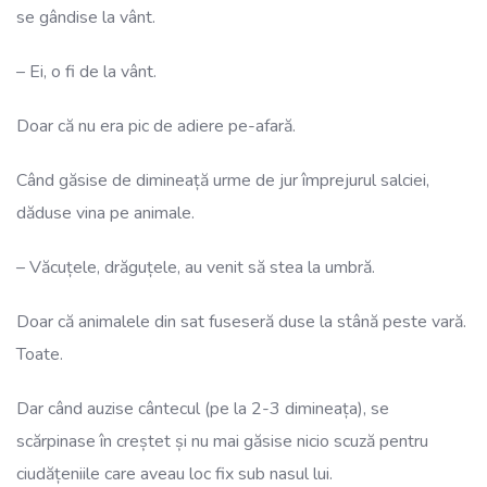
se gândise la vânt.
– Ei, o fi de la vânt.
Doar că nu era pic de adiere pe-afară.
Când găsise de dimineață urme de jur împrejurul salciei,
dăduse vina pe animale.
– Văcuțele, drăguțele, au venit să stea la umbră.
Doar că animalele din sat fuseseră duse la stână peste vară.
Toate.
Dar când auzise cântecul (pe la 2-3 dimineața), se
scărpinase în creștet și nu mai găsise nicio scuză pentru
ciudățeniile care aveau loc fix sub nasul lui.