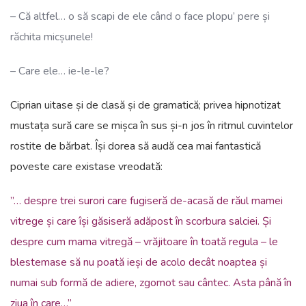
– Că altfel… o să scapi de ele când o face plopu’ pere și
răchita micșunele!
– Care ele… ie-le-le?
Ciprian uitase și de clasă și de gramatică; privea hipnotizat
mustața sură care se mișca în sus și-n jos în ritmul cuvintelor
rostite de bărbat. Își dorea să audă cea mai fantastică
poveste care existase vreodată:
”
… despre trei surori care fugiseră de-acasă de răul mamei
vitrege și care își găsiseră adăpost în scorbura salciei. Și
despre cum mama vitregă – vrăjitoare în toată regula – le
blestemase să nu poată ieși de acolo decât noaptea și
numai sub formă de adiere, zgomot sau cântec. Asta până în
ziua în care…
”