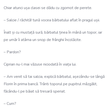
Chiar atunci ușa clasei se dădu cu zgomot de perete.
– Salcie / răchită! tună vocea bărbatului aflat în pragul ușii.
Înalt și cu mustață sură, bărbatul ținea în mână un topor, iar
pe umăr îi atârna un snop de frânghii încolăcite.
– Pardon?
Ciprian nu-l mai văzuse niciodată în viața lui.
– Am venit să tai salcia, explică bărbatul, așezându-se lângă
Florin în prima bancă. Trânti toporul pe pupitrul mâzgălit,
făcându-l pe băiat să tresară speriat.
– Cum?