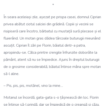
*
În seara aceleiași zile, așezat pe prispa casei, domnul Ciprian
privea abătut ciotul salciei din grădină. Copiii și vecinii se
risipiseră care încotro, bărbatul cu mustață sură plecase și el
fluierând. Un motan gras dădea târcoale buturugii mieunând
ascuțit. Ciprian îl zări pe Florin, băiatul dintr-a patra,
apropiindu-se. Călca printre crengile înfrunzite doborâte la
pământ, atent să nu se împiedice. Ajuns în dreptul buturugii
de o grosime considerabilă, băiatul întinse mâna spre motan
să-l aline.
– Pis, pis, pis, motănel, vino la mine…
Motanul se încordă, gata-gata s-o țâșnească din loc. Florin
se întinse să-l prindă, dar se împiedică de o creangă și căzu.