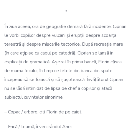
*
În ziua aceea, ora de geografie demară fără incidente. Ciprian
le vorbi copiilor despre vulcani și erupții, despre scoarța
terestră și despre mișcările tectonice. După recreația mare
(în care ațipise cu capul pe catedră), Ciprian se lansă în
explicații de gramatică. Așezat în prima bancă, Florin căsca
de mama focului, în timp ce fetele din banca din spate
începeau să se foiască și să șușotească. Învățătorul Ciprian
nu se lăsă intimidat de lipsa de chef a copiilor și atacă
subiectul cuvintelor sinonime.
– Copac / arbore, citi Florin de pe caiet.
– Frică / teamă, îi veni rândul Anei.