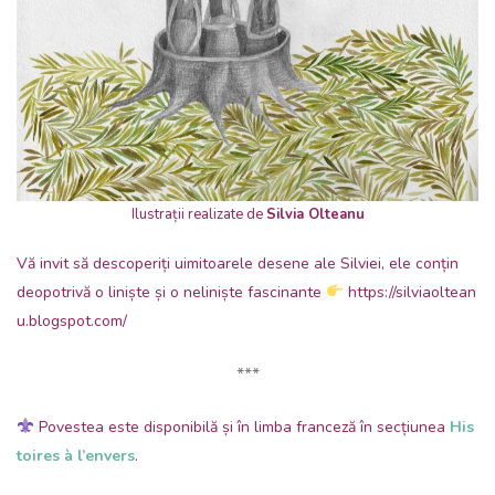
Ilustrații realizate de
Silvia Olteanu
Vă invit să descoperiți uimitoarele desene ale Silviei, ele conțin
deopotrivă o liniște și o neliniște fascinante
https://silviaoltean
u.blogspot.com/
***
Povestea este disponibilă și în limba franceză în secțiunea
His
toires à l’envers
.