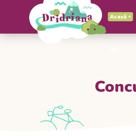
Acasă
Concu