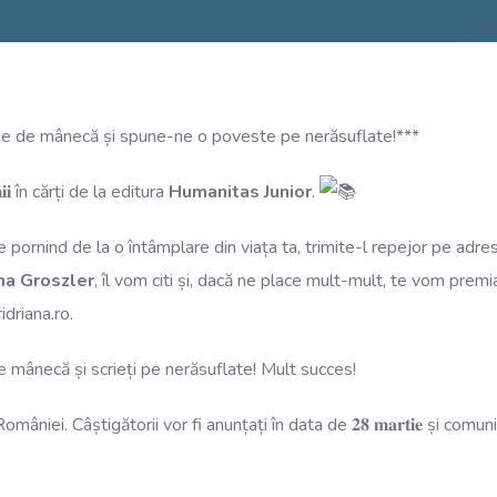
? Trage-ne de mânecă și spune-ne o poveste pe nerăsuflate!***
𝐢𝐢 în cărți de la editura
Humanitas Junior
.
ornind de la o întâmplare din viața ta, trimite-l repejor pe adr
na Groszler
, îl vom citi și, dacă ne place mult-mult, te vom pre
driana.ro.
e mânecă și scrieți pe nerăsuflate! Mult succes!
âniei. Câștigătorii vor fi anunțați în data de 𝟐𝟖 𝐦𝐚𝐫𝐭𝐢𝐞 și com