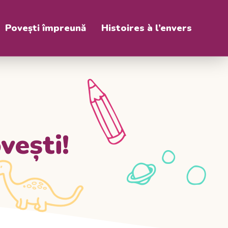
Povești împreună
Histoires à l’envers
vești!