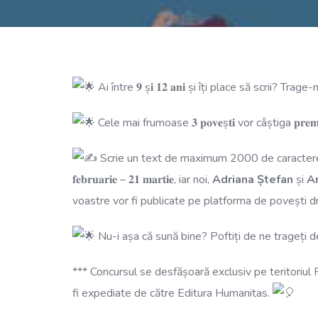
Ai între 𝟗 ș𝐢 𝟏𝟐 𝐚𝐧𝐢 și îți place să scrii
Cele mai frumoase 𝟑 𝐩𝐨𝐯𝐞ș𝐭𝐢 vor câștiga 𝐩𝐫𝐞𝐦
Scrie un text de maximum 2000 de caractere p
𝐟𝐞𝐛𝐫𝐮𝐚𝐫𝐢𝐞 – 𝟐𝟏 𝐦𝐚𝐫𝐭𝐢𝐞, iar noi,
Adriana Ștefan
și
A
voastre vor fi publicate pe platforma de povești dri
Nu-i așa că sună bine? Poftiți de ne trageți d
*** Concursul se desfășoară exclusiv pe teritoriul Rom
fi expediate de către Editura Humanitas.