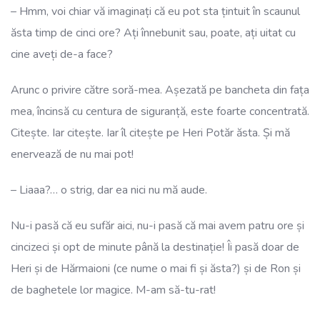
– Hmm, voi chiar vă imaginați că eu pot sta țintuit în scaunul
ăsta timp de cinci ore? Ați înnebunit sau, poate, ați uitat cu
cine aveți de-a face?
Arunc o privire către soră-mea. Așezată pe bancheta din fața
mea, încinsă cu centura de siguranță, este foarte concentrată.
Citește. Iar citește. Iar îl citește pe Heri Potăr ăsta. Și mă
enervează de nu mai pot!
– Liaaa?… o strig, dar ea nici nu mă aude.
Nu-i pasă că eu sufăr aici, nu-i pasă că mai avem patru ore și
cincizeci și opt de minute până la destinație! Îi pasă doar de
Heri și de Hărmaioni (ce nume o mai fi și ăsta?) și de Ron și
de baghetele lor magice. M-am să-tu-rat!