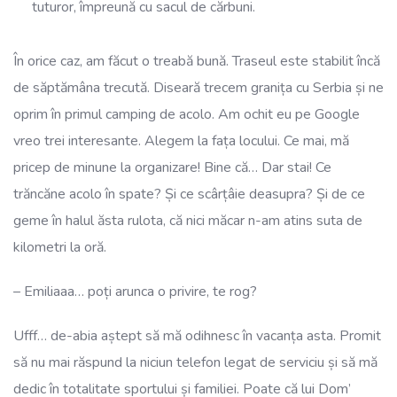
tuturor, împreună cu sacul de cărbuni.
În orice caz, am făcut o treabă bună. Traseul este stabilit încă
de săptămâna trecută. Diseară trecem granița cu Serbia și ne
oprim în primul camping de acolo. Am ochit eu pe Google
vreo trei interesante. Alegem la fața locului. Ce mai, mă
pricep de minune la organizare! Bine că… Dar stai! Ce
trăncăne acolo în spate? Și ce scârțâie deasupra? Și de ce
geme în halul ăsta rulota, că nici măcar n-am atins suta de
kilometri la oră.
– Emiliaaa… poți arunca o privire, te rog?
Ufff… de-abia aștept să mă odihnesc în vacanța asta. Promit
să nu mai răspund la niciun telefon legat de serviciu și să mă
dedic în totalitate sportului și familiei. Poate că lui Dom’