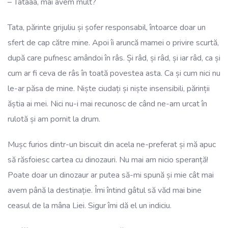
– Tataaa, mai avem mult?
Tata, părinte grijuliu și șofer responsabil, întoarce doar un
sfert de cap către mine. Apoi îi aruncă mamei o privire scurtă,
după care pufnesc amândoi în râs. Și râd, și râd, și iar râd, ca și
cum ar fi ceva de râs în toată povestea asta. Ca și cum nici nu
le-ar păsa de mine. Niște ciudați și niște insensibili, părinții
ăștia ai mei. Nici nu-i mai recunosc de când ne-am urcat în
rulotă și am pornit la drum.
Mușc furios dintr-un biscuit din acela ne-preferat și mă apuc
să răsfoiesc cartea cu dinozauri. Nu mai am nicio speranță!
Poate doar un dinozaur ar putea să-mi spună și mie cât mai
avem până la destinație. Îmi întind gâtul să văd mai bine
ceasul de la mâna Liei. Sigur îmi dă el un indiciu.