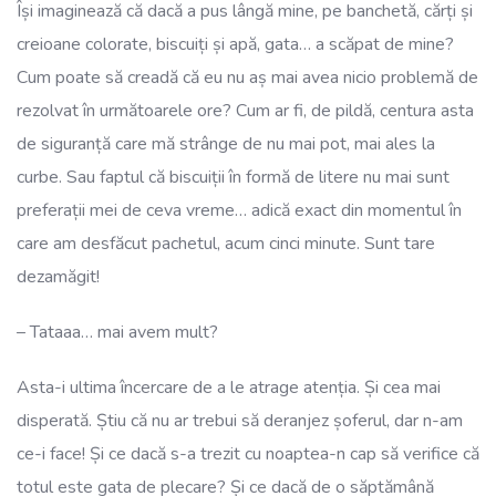
Își imaginează că dacă a pus lângă mine, pe banchetă, cărți și
creioane colorate, biscuiți și apă, gata… a scăpat de mine?
Cum poate să creadă că eu nu aș mai avea nicio problemă de
rezolvat în următoarele ore? Cum ar fi, de pildă, centura asta
de siguranță care mă strânge de nu mai pot, mai ales la
curbe. Sau faptul că biscuiții în formă de litere nu mai sunt
preferații mei de ceva vreme… adică exact din momentul în
care am desfăcut pachetul, acum cinci minute. Sunt tare
dezamăgit!
– Tataaa… mai avem mult?
Asta-i ultima încercare de a le atrage atenția. Și cea mai
disperată. Știu că nu ar trebui să deranjez șoferul, dar n-am
ce-i face! Și ce dacă s-a trezit cu noaptea-n cap să verifice că
totul este gata de plecare? Și ce dacă de o săptămână