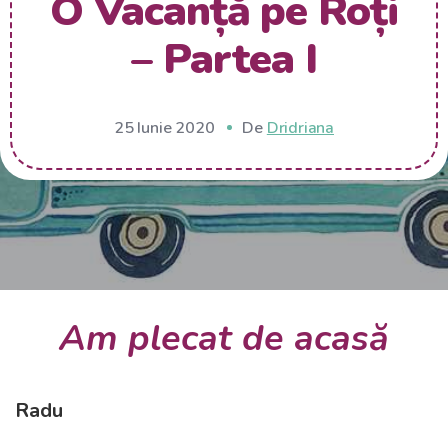
O Vacanță pe Roți
– Partea I
25 Iunie 2020
De
Dridriana
Am plecat de acasă
Radu