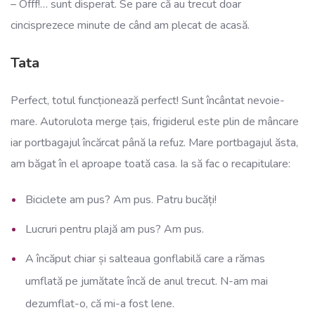
– Offf!… sunt disperat. Se pare că au trecut doar
cincisprezece minute de când am plecat de acasă.
Tata
Perfect, totul funcționează perfect! Sunt încântat nevoie-
mare. Autorulota merge țais, frigiderul este plin de mâncare
iar portbagajul încărcat până la refuz. Mare portbagajul ăsta,
am băgat în el aproape toată casa. Ia să fac o recapitulare:
Biciclete am pus? Am pus. Patru bucăți!
Lucruri pentru plajă am pus? Am pus.
A încăput chiar și salteaua gonflabilă care a rămas
umflată pe jumătate încă de anul trecut. N-am mai
dezumflat-o, că mi-a fost lene.