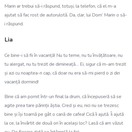
Marin ar trebui să-i răspund, totuși, la telefon, că el m-a
ajutat să fac rost de autorulotă. Da, clar, lui Dom’ Marin o să-
i răspund.
Lia
Ce bine-i să fii în vacanță! Nu tu teme, nu tu învățătoare, nu
tu alergat, nu tu trezit de dimineață… Ei, sigur că m-am trezit
și azi cu noaptea-n cap, că doar nu era să-mi pierd o zi din
vacanță dormind!
Bine că am pornit într-un final la drum, că începuseră să se
agite prea tare părinții ăștia. Cred și eu, nici nu se trezesc
bine și își toarnă pe gât o cană de cafea! Cică îi ajută. Îi ajută
la ce, la învârtit de două ori în același loc? Lasă că am văzut
eu. De fiecare dată se întâmplă la fel: