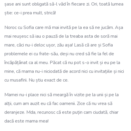
șase ani sunt obligată să-l văd în fiecare zi. Ori, toată lumea
știe: ce-i prea mult, strică!
Noroc cu Sofia care mă mai invită pe la ea să ne jucăm. Așa
mai reușesc să iau o pauză de la treaba asta de soră mai
mare, căci nu-i deloc ușor, zău așa! Lasă că are și Sofia
problemele ei cu frate-său, deși nu cred să fie la fel de
încăpățânat ca al meu. Păcat că nu pot s-o invit și eu pe la
mine, că mama nu-i niciodată de acord nici cu invitațiile și nici
cu musafirii. Nu știu exact de ce.
Mamei nu-i place nici să meargă în vizite pe la unii și pe la
alții, cum am auzit eu că fac oamenii. Zice că nu vrea să
deranjeze. Mda, recunosc că este puțin cam ciudată, chiar
dacă este mama mea!