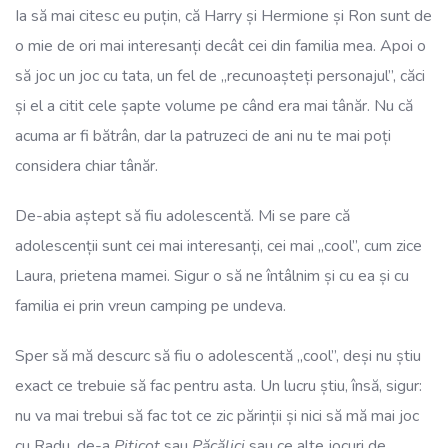
Ia să mai citesc eu puțin, că Harry și Hermione și Ron sunt de
o mie de ori mai interesanți decât cei din familia mea. Apoi o
să joc un joc cu tata, un fel de „recunoașteți personajul”, căci
și el a citit cele șapte volume pe când era mai tânăr. Nu că
acuma ar fi bătrân, dar la patruzeci de ani nu te mai poți
considera chiar tânăr.
De-abia aștept să fiu adolescentă. Mi se pare că
adolescenții sunt cei mai interesanți, cei mai „cool”, cum zice
Laura, prietena mamei. Sigur o să ne întâlnim și cu ea și cu
familia ei prin vreun camping pe undeva.
Sper să mă descurc să fiu o adolescentă „cool”, deși nu știu
exact ce trebuie să fac pentru asta. Un lucru știu, însă, sigur:
nu va mai trebui să fac tot ce zic părinții și nici să mă mai joc
cu Radu, de-a
Piticot
sau
Păcălici
sau ce alte jocuri de