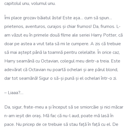
capitolul unu, volumul unu.
Îmi place grozav băiatul ăsta! Este așa… cum să spun…
prietenos, aventuros, curajos și chiar frumos! Da, frumos. L-
am văzut eu în primele două filme ale seriei Harry Potter, că
doar pe astea a vrut tata să mi le cumpere. A zis că trebuie
să mai aștept până la toamnă pentru celelalte. În orice caz,
Harry seamănă cu Octavian, colegul meu dintr-a treia. Este
adevărat că Octavian nu poartă ochelari și are părul blond,
dar tot seamănă! Sigur o să-și pună și el ochelari într-o zi.
– Liaaa?…
Da, sigur, frate-meu a și început să se smiorcăie și nici măcar
n-am ieșit din oraș. Mă fac că nu-l aud, poate mă lasă în
pace. Nu pricep de ce trebuie să stau față în față cu el. De