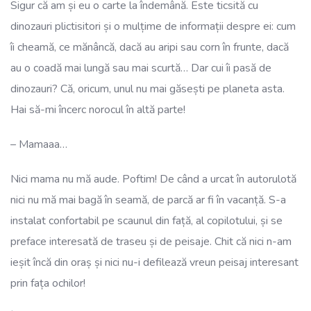
Sigur că am și eu o carte la îndemână. Este ticsită cu
dinozauri plictisitori și o mulțime de informații despre ei: cum
îi cheamă, ce mănâncă, dacă au aripi sau corn în frunte, dacă
au o coadă mai lungă sau mai scurtă… Dar cui îi pasă de
dinozauri? Că, oricum, unul nu mai găsești pe planeta asta.
Hai să-mi încerc norocul în altă parte!
– Mamaaa…
Nici mama nu mă aude. Poftim! De când a urcat în autorulotă
nici nu mă mai bagă în seamă, de parcă ar fi în vacanță. S-a
instalat confortabil pe scaunul din față, al copilotului, și se
preface interesată de traseu și de peisaje. Chit că nici n-am
ieșit încă din oraș și nici nu-i defilează vreun peisaj interesant
prin fața ochilor!