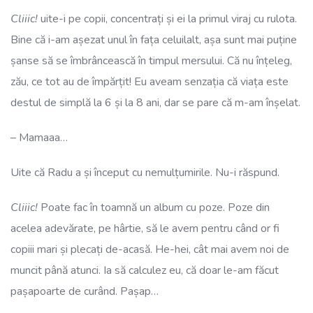
Cliiic!
uite-i pe copii, concentrați și ei la primul viraj cu rulota.
Bine că i-am așezat unul în fața celuilalt, așa sunt mai puține
șanse să se îmbrâncească în timpul mersului. Că nu înțeleg,
zău, ce tot au de împărțit! Eu aveam senzația că viața este
destul de simplă la 6 și la 8 ani, dar se pare că m-am înșelat.
– Mamaaa…
Uite că Radu a și început cu nemulțumirile. Nu-i răspund.
Cliiic!
Poate fac în toamnă un album cu poze. Poze din
acelea adevărate, pe hârtie, să le avem pentru când or fi
copiii mari și plecați de-acasă. He-hei, cât mai avem noi de
muncit până atunci. Ia să calculez eu, că doar le-am făcut
pașapoarte de curând. Pașap…