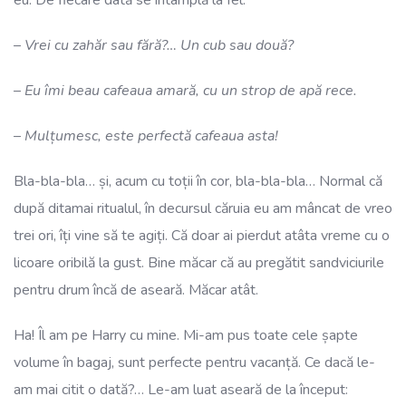
–
Vrei cu zahăr sau fără?… Un cub sau două?
–
Eu îmi beau cafeaua amară, cu un strop de apă rece.
–
Mulțumesc, este perfectă cafeaua asta!
Bla-bla-bla… și, acum cu toții în cor, bla-bla-bla… Normal că
după ditamai ritualul, în decursul căruia eu am mâncat de vreo
trei ori, îți vine să te agiți. Că doar ai pierdut atâta vreme cu o
licoare oribilă la gust. Bine măcar că au pregătit sandviciurile
pentru drum încă de aseară. Măcar atât.
Ha! Îl am pe Harry cu mine. Mi-am pus toate cele șapte
volume în bagaj, sunt perfecte pentru vacanță. Ce dacă le-
am mai citit o dată?… Le-am luat aseară de la început: