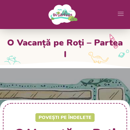
O Vacanță pe Roți – Partea
I
POVEȘTI PE ÎNDELETE