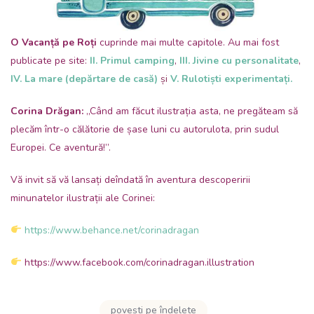
O Vacanță pe Roți
cuprinde mai multe capitole. Au mai fost
publicate pe site:
II. Primul camping
,
III. Jivine cu personalitate
,
IV. La mare (depărtare de casă)
și
V. Rulotiști experimentați.
Corina Drăgan:
„Când am făcut ilustrația asta, ne pregăteam să
plecăm într-o călătorie de șase luni cu autorulota, prin sudul
Europei. Ce aventură!”.
Vă invit să vă lansați deîndată în aventura descoperirii
minunatelor ilustrații ale Corinei:
https://www.behance.net/corinadragan
https://www.facebook.com/corinadragan.illustration
povești pe îndelete